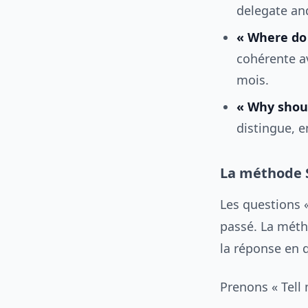
delegate and
« Where do 
cohérente av
mois.
« Why shoul
distingue, e
La méthode 
Les questions 
passé. La méth
la réponse en 
Prenons « Tell 