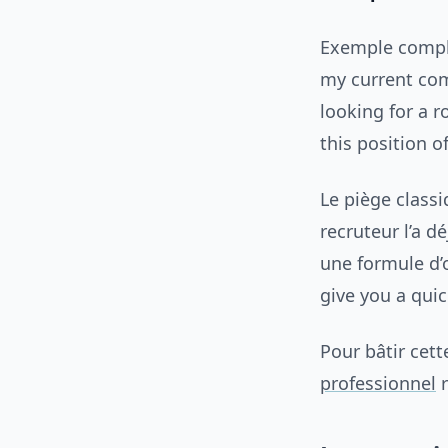
Exemple comple
my current comp
looking for a r
this position of
Le piège classi
recruteur l’a d
une formule d’o
give you a quic
Pour bâtir cett
professionnel
r