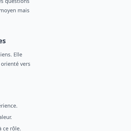
es questions
e moyen mais
es
iens. Elle
 orienté vers
érience.
aleur.
 ce rôle.