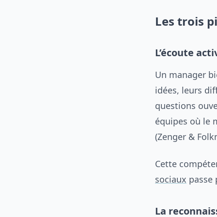
Les trois pi
L’écoute acti
Un manager bie
idées, leurs dif
questions ouver
équipes où le 
(Zenger & Folk
Cette compéten
sociaux
passe p
La reconnais