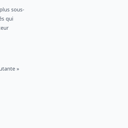
 plus sous-
és qui
teur
cutante »