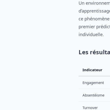
Un environneme
d’apprentissage
ce phénomène da
premier prédic
individuelle.
Les résult
Indicateur
Engagement
Absentéisme
Turnover