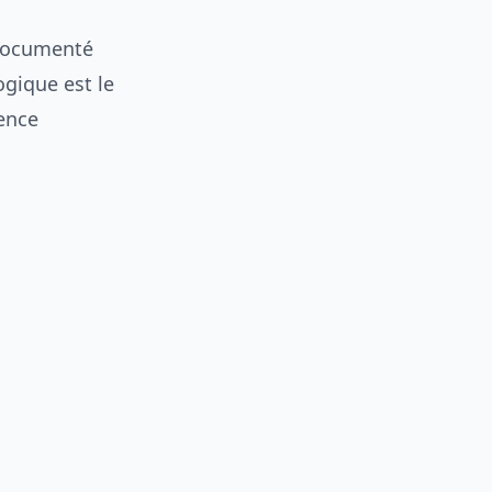
a documenté
ogique est le
ence