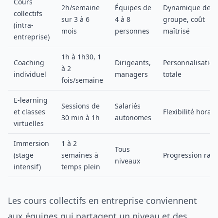
Cours
2h/semaine
Équipes de
Dynamique de
collectifs
sur 3 à 6
4 à 8
groupe, coût
(intra-
mois
personnes
maîtrisé
entreprise)
1h à 1h30, 1
Coaching
Dirigeants,
Personnalisation
à 2
individuel
managers
totale
fois/semaine
E-learning
Sessions de
Salariés
et classes
Flexibilité horair
30 min à 1h
autonomes
virtuelles
Immersion
1 à 2
Tous
(stage
semaines à
Progression rap
niveaux
intensif)
temps plein
Les cours collectifs en entreprise conviennent
aux équipes qui partagent un niveau et des