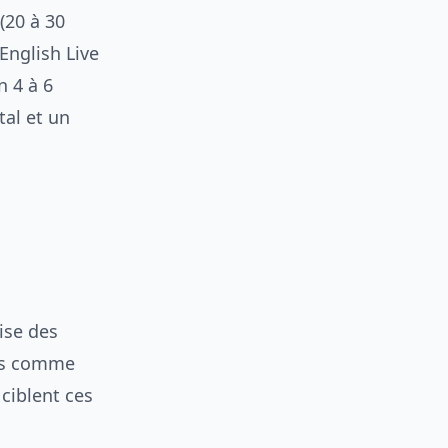
(20 à 30
English Live
n 4 à 6
al et un
ise des
ons comme
ciblent ces