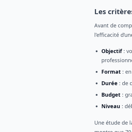
Les critèr
Avant de compar
l’efficacité d’u
Objectif
: v
professionne
Format
: en
Durée
: de 
Budget
: gr
Niveau
: dé
Une étude de 