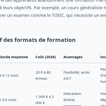
 % des apprenants abandonnent une formation mal 
à leurs objectifs. Par exemple, un cours généraliste 
arer un examen comme le TOEIC, qui nécessite un e
 des formats de formation
Durée moyenne
Coût (2026)
Avantages
In
Pe
20 € à 80
Flexibilité, accès
3 à 12 mois
d’i
€/mois
24/7
hu
Interaction
Hor
1 000 € à 3
1 à 6 mois
directe,
dé
000 €
immersion
néc