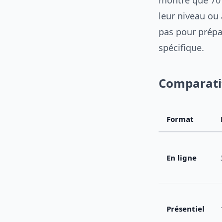
montre que 70
leur niveau ou 
pas pour prép
spécifique.
Comparatif
Format
En ligne
Présentiel