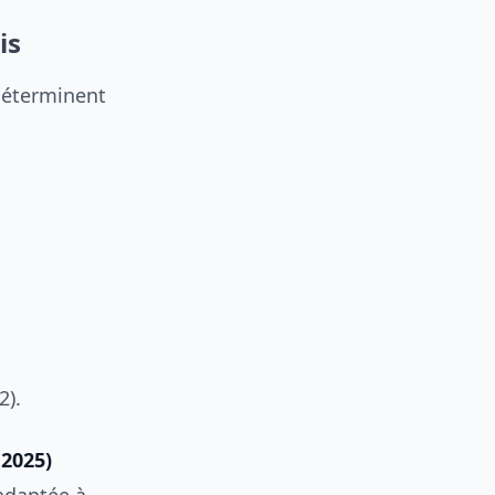
is
 déterminent
2).
 2025)