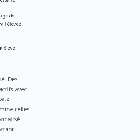
rge de
vail élevée
t élevé
té. Des
ctifs avec
 aux
omme celles
onnalisé
rtant.