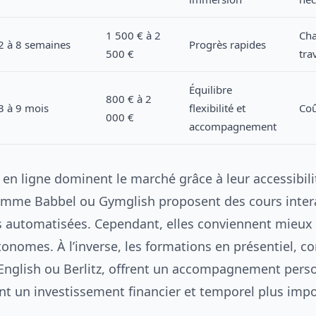
1 500 € à 2
Cha
2 à 8 semaines
Progrès rapides
500 €
tra
Équilibre
800 € à 2
3 à 9 mois
flexibilité et
Coû
000 €
accompagnement
 en ligne dominent le marché grâce à leur accessibili
mme Babbel ou Gymglish proposent des cours intera
s automatisées. Cependant, elles conviennent mieux
onomes. À l’inverse, les formations en présentiel, c
 English ou Berlitz, offrent un accompagnement pers
nt un investissement financier et temporel plus impo