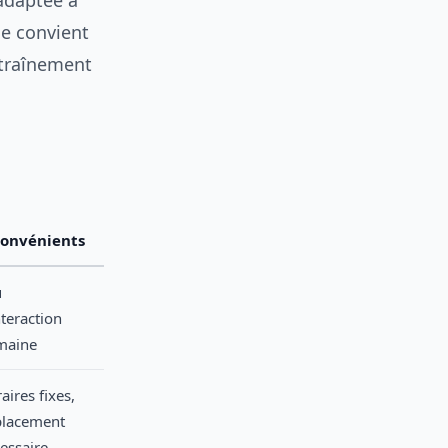
adaptée à
ne convient
ntraînement
convénients
u
nteraction
maine
aires fixes,
placement
essaire