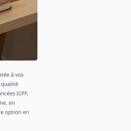
ptée à vos
 qualité
ancées (CPF,
ne, en
re option en