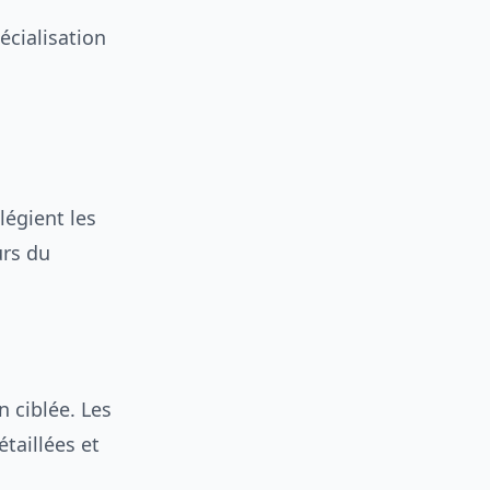
cialisation
légient les
urs du
 ciblée. Les
taillées et