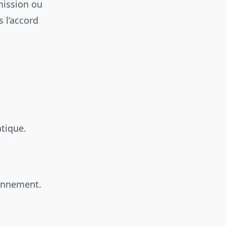
mission ou
s l’accord
tique.
ionnement.