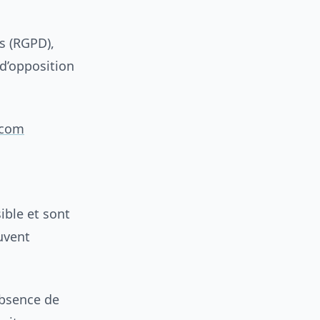
s (RGPD),
 d’opposition
.com
ible et sont
uvent
absence de