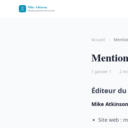
Accueil
Mentio
Mention
1 janvier 1
·
2 mi
Éditeur du 
Mike Atkinso
Site web : 