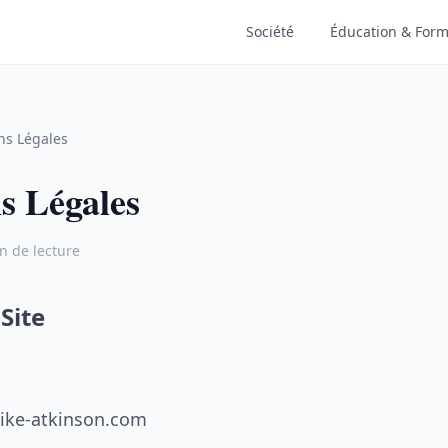
Société
Éducation & Form
ns Légales
s Légales
n de lecture
Site
n
mike-atkinson.com