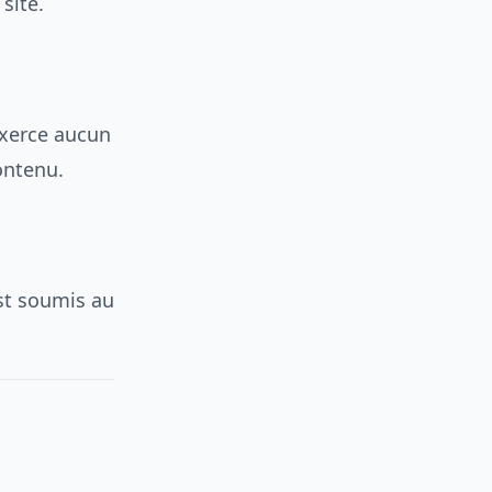
site.
’exerce aucun
ontenu.
est soumis au