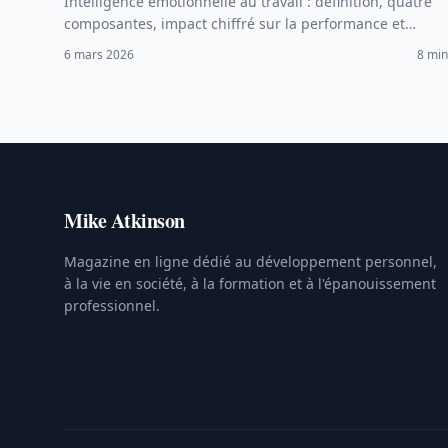
Intelligence émotionnelle au travail : définition, quatre
composantes, impact chiffré sur la performance et
méthodes pratiques pour la développer durablement.
6 mars 2026
8 min
Mike Atkinson
Magazine en ligne dédié au développement personnel,
à la vie en société, à la formation et à l'épanouissement
professionnel.