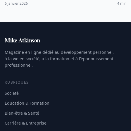
l'isolement social.
6 janvier 2026
4 min
Mike Atkinson
Magazine en ligne dédié au développement personnel,
à la vie en société, à la formation et à l'épanouissement
professionnel.
RUBRIQUES
Société
Éducation & Formation
Bien-être & Santé
Carrière & Entreprise