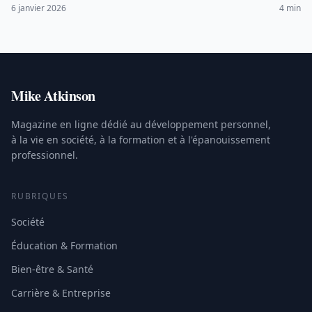
l'isolement social.
6 janvier 2026
4 min
Mike Atkinson
Magazine en ligne dédié au développement personnel,
à la vie en société, à la formation et à l'épanouissement
professionnel.
RUBRIQUES
Société
Éducation & Formation
Bien-être & Santé
Carrière & Entreprise