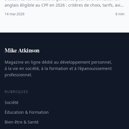
anglais éligible au CPF en 2026 : critères de choix, tarifs, avis
et étapes pour utiliser votre compte formation.
14 mai 2026
6 min
Mike Atkinson
Magazine en ligne dédié au développement personnel,
à la vie en société, à la formation et à l'épanouissement
professionnel.
RUBRIQUES
Société
Éducation & Formation
Bien-être & Santé