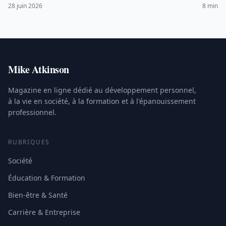
piègent les francophones.
28 juin 2026
8 min
Mike Atkinson
Magazine en ligne dédié au développement personnel,
à la vie en société, à la formation et à l'épanouissement
professionnel.
RUBRIQUES
Société
Éducation & Formation
Bien-être & Santé
Carrière & Entreprise