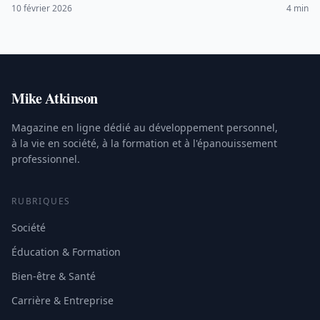
et stratégies de fond.
10 février 2026
4 min
Mike Atkinson
Magazine en ligne dédié au développement personnel,
à la vie en société, à la formation et à l'épanouissement
professionnel.
RUBRIQUES
Société
Éducation & Formation
Bien-être & Santé
Carrière & Entreprise