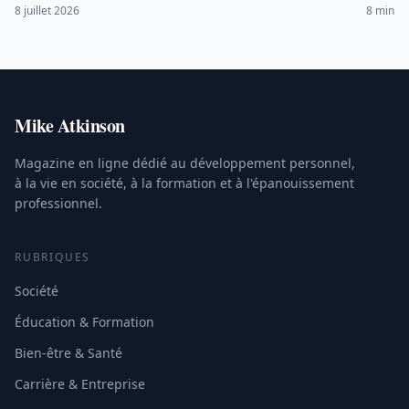
erreurs classiques et méthode pour ne plus tomber dedans.
8 juillet 2026
8 min
Mike Atkinson
Magazine en ligne dédié au développement personnel,
à la vie en société, à la formation et à l'épanouissement
professionnel.
RUBRIQUES
Société
Éducation & Formation
Bien-être & Santé
Carrière & Entreprise